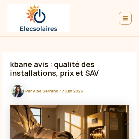
Aller
au
contenu
MAIN
MEN
kbane avis : qualité des
installations, prix et SAV
Par
Alba Serrano
/
7 juin 2026