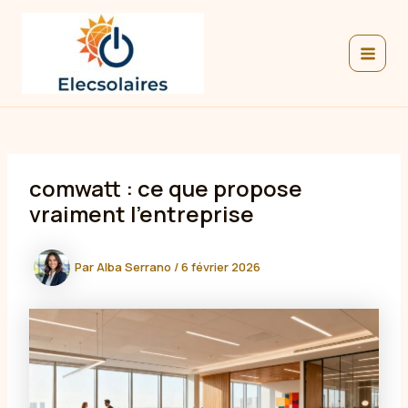
Aller
au
contenu
MAIN
MEN
comwatt : ce que propose
vraiment l’entreprise
Par
Alba Serrano
/
6 février 2026